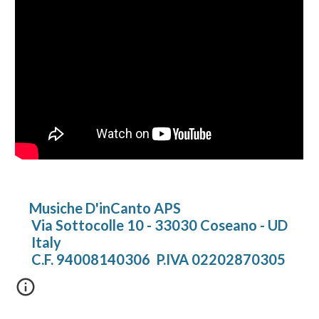
Musiche
D
'inCanto APS
Via Sottocolle 10
-
33030 Coseano - UD
Italy
C.F. 94008140306
P.IVA 02202870305