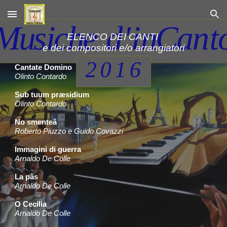
Skip to main content
Skip to navigation
ELENCO DEI CANTI
e dei compositori e/o arrangiatori
Cantate Domino
Olinto Contardo
Sub tuum præsidium
Olinto Contardo
No smenteâ
Roberto Piuzzo e Guido Covazzi
Immagini di guerra
Arnaldo De Colle
La pâs
Arnaldo De Colle
O Cecilia
Arnaldo De Colle