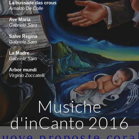
La bussade das crou
s
Arnaldo De Colle
Ave Maria
Gabriele Saro
Salve Regina
Gabriele Saro
La Madre
Gabriele Saro
Arbor mundi
Virginio Zoccatelli
Musiche
d'inCanto
2016