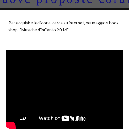
Per acquis
i
re l'edizione, cerca
su
internet, nei maggiori book
shop
:
"Musiche d'inCanto 2016"