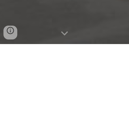
NON E' NECESSARIO SAPER CANTARE, BASTA CHE TU
ABBIA VOGLIA DI FARLO
Obiettivi
Per collegarti al nostro canale You Tube, clicca sull'icona qui
sotto